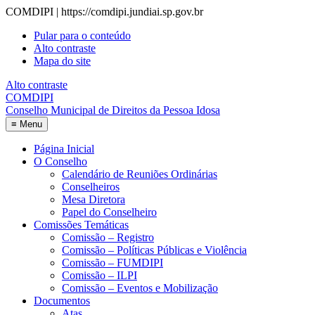
COMDIPI | https://comdipi.jundiai.sp.gov.br
Pular para o conteúdo
Alto contraste
Mapa do site
Alto contraste
COMDIPI
Conselho Municipal de Direitos da Pessoa Idosa
≡
Menu
Página Inicial
O Conselho
Calendário de Reuniões Ordinárias
Conselheiros
Mesa Diretora
Papel do Conselheiro
Comissões Temáticas
Comissão – Registro
Comissão – Políticas Públicas e Violência
Comissão – FUMDIPI
Comissão – ILPI
Comissão – Eventos e Mobilização
Documentos
Atas