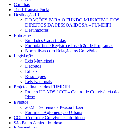
Cartilhas
Total Transparência
Destinação IR
DOAÇÕES PARA O FUNDO MUNICIPAL DOS
DIREITOS DA PESSOA IDOSA – FUMDIPI
Destinadores
Entidades
Entidades Cadastradas
Formulário de Registro e Inscrição de Programas
Normativas com Relação aos Convênios
Legislação
Leis Municipais
Decretos
Editais
Resoluções
Leis Nacionais
Projetos financiados FUMDIPI
Projeto UGADS / CCI – Centro de Convivência do
Idoso
Eventos
2022 – Semana da Pessoa Idosa
Fórum da Aglomeração Urbana
CCI – Centro de Convivência do Idoso
São Paulo Amigo do Idoso
Informativos