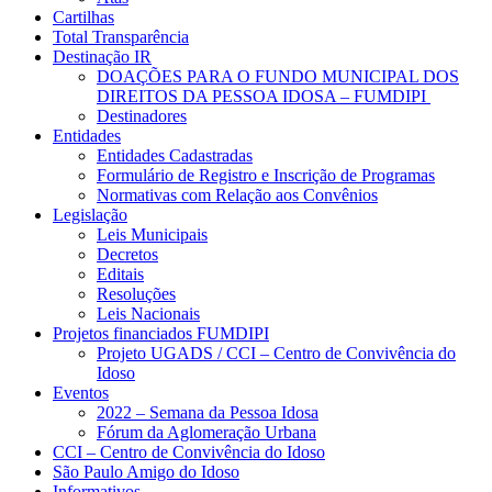
Cartilhas
Total Transparência
Destinação IR
DOAÇÕES PARA O FUNDO MUNICIPAL DOS
DIREITOS DA PESSOA IDOSA – FUMDIPI
Destinadores
Entidades
Entidades Cadastradas
Formulário de Registro e Inscrição de Programas
Normativas com Relação aos Convênios
Legislação
Leis Municipais
Decretos
Editais
Resoluções
Leis Nacionais
Projetos financiados FUMDIPI
Projeto UGADS / CCI – Centro de Convivência do
Idoso
Eventos
2022 – Semana da Pessoa Idosa
Fórum da Aglomeração Urbana
CCI – Centro de Convivência do Idoso
São Paulo Amigo do Idoso
Informativos