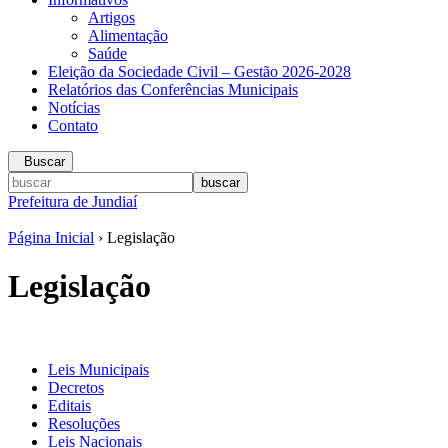
Artigos
Alimentação
Saúde
Eleição da Sociedade Civil – Gestão 2026-2028
Relatórios das Conferências Municipais
Notícias
Contato
Buscar
Prefeitura de Jundiaí
Página Inicial
› Legislação
Legislação
Leis Municipais
Decretos
Editais
Resoluções
Leis Nacionais