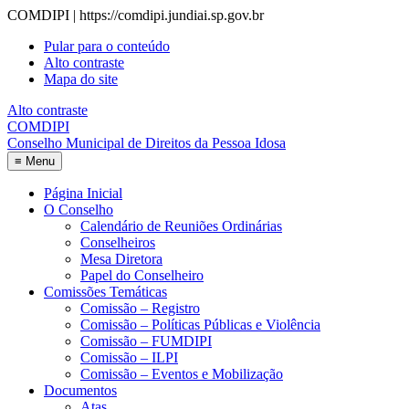
COMDIPI | https://comdipi.jundiai.sp.gov.br
Pular para o conteúdo
Alto contraste
Mapa do site
Alto contraste
COMDIPI
Conselho Municipal de Direitos da Pessoa Idosa
≡
Menu
Página Inicial
O Conselho
Calendário de Reuniões Ordinárias
Conselheiros
Mesa Diretora
Papel do Conselheiro
Comissões Temáticas
Comissão – Registro
Comissão – Políticas Públicas e Violência
Comissão – FUMDIPI
Comissão – ILPI
Comissão – Eventos e Mobilização
Documentos
Atas