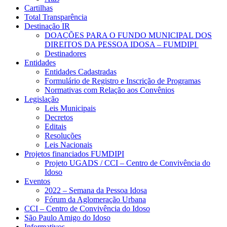
Cartilhas
Total Transparência
Destinação IR
DOAÇÕES PARA O FUNDO MUNICIPAL DOS
DIREITOS DA PESSOA IDOSA – FUMDIPI
Destinadores
Entidades
Entidades Cadastradas
Formulário de Registro e Inscrição de Programas
Normativas com Relação aos Convênios
Legislação
Leis Municipais
Decretos
Editais
Resoluções
Leis Nacionais
Projetos financiados FUMDIPI
Projeto UGADS / CCI – Centro de Convivência do
Idoso
Eventos
2022 – Semana da Pessoa Idosa
Fórum da Aglomeração Urbana
CCI – Centro de Convivência do Idoso
São Paulo Amigo do Idoso
Informativos