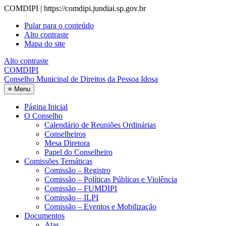
COMDIPI | https://comdipi.jundiai.sp.gov.br
Pular para o conteúdo
Alto contraste
Mapa do site
Alto contraste
COMDIPI
Conselho Municipal de Direitos da Pessoa Idosa
≡
Menu
Página Inicial
O Conselho
Calendário de Reuniões Ordinárias
Conselheiros
Mesa Diretora
Papel do Conselheiro
Comissões Temáticas
Comissão – Registro
Comissão – Políticas Públicas e Violência
Comissão – FUMDIPI
Comissão – ILPI
Comissão – Eventos e Mobilização
Documentos
Atas